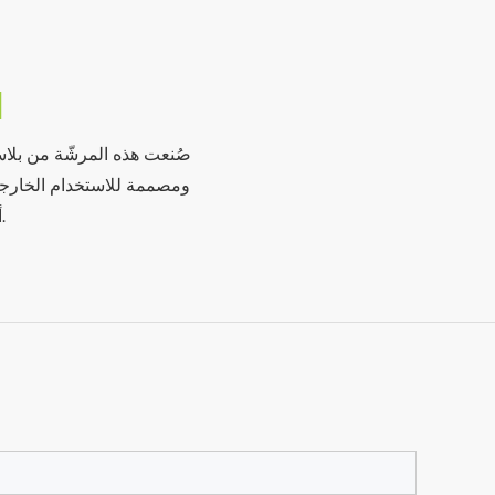
N
صُنعت هذه المرشّة من بلاس
ومصممة للاستخدام الخارجي 
أنظمة الري القياسية، مما يضمن سهولة التركيب وأداءً موثوقًا.