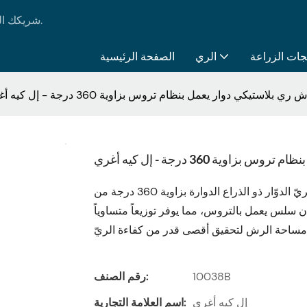
LK AGRI - شريكك الموثوق به في جميع احتياجاتك من منتجات الري والزراعة.
جات الزراعة
الري
الصفحة الرئيسية
ي بلاستيكي دوار يعمل بنظام تروس بزاوية 360 درجة - إل كيه أغري
وية 360 درجة - إل كيه أغري
يُعدّ نظام الريّ الدوّار ذو الذراع الدوارة بزاوية 360 درجة من LK AGRI حلاً عالي الكفاءة مصمماً للاستخدامات
ان سلس يعمل بالتروس، مما يوفر توزيعاً متساوياً
10038B
رقم الصنف:
إل كيه أغري
اسم العلامة التجارية: