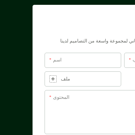
ب
اسم
ملف
المحتوى