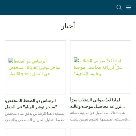
أخبار
لماذا تُعدّ صواني الشتلات سرّاً
الرشاش ذو الضغط المنخفض:
لزراعة محاصيل موحدة وعالية
"ساحر توفير المياه" في الحقل
الإنتاجية؟
هذه شتلات محاصيل في صينية حضانة
يستخدم هذا الرشاش تدفق مياه منخفض
بلاستيكية. تصميمها الخلوي يضمن تثبيت
الضغط لتقليل الجريان السطحي والتبخر،
الجذور، ويعزز تجانس الشتلات، ويسهل
مما يتيح ريًا فعالًا. في تجربة أجريت في
عملية نقلها إلى الحقل - وهو أمر أساسي
حقل ذرة بمقاطعة خنان، قام المزارعون