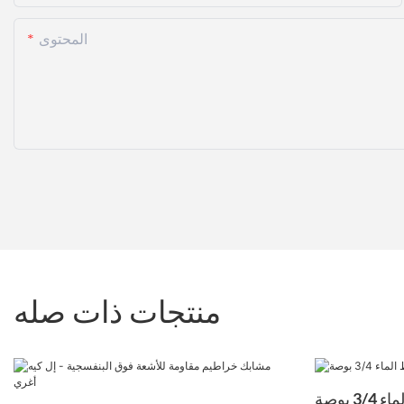
المحتوى
منتجات ذات صله
منظم ضغط الماء 3/4 بوصة NPT - LK