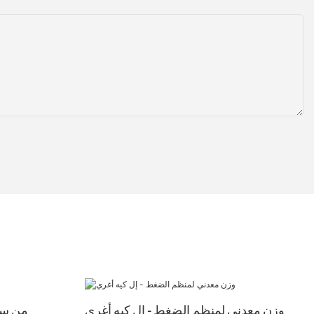
وزن معدني لمنظم الضغط - إل كيه أغري
نظام فوهات 3TN