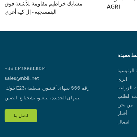
مشابك خراطيم مقاومة للأشعة فوق
AGRI
البنفسجية - إل كيه أغري
ط مفيدة
+86 13486683834
الرئيسية
sales@nblk.net
الري
 الزراعة
بلوك E23، رقم 555 بينهاى أفينيوز، منطقة
ب الطلب
بينهاى الجديدة، نينغبو، تشجيانغ، الصين.
من نحن
أخبار
اتصل بنا
اتصال