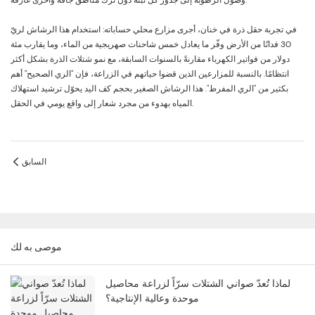
وصول الرطوبة إلى جذور كل نبتة دون ترك مناطق جافة وأخرى غارقة.
في تجربة حقل ذرة في خنان، أجرى مزارع محلي حساباته: استخدام هذا الرشاش لريّ
30 فدانًا من الأرض وفّر ما يعادل خمس شاحنات صهريجية من الماء، وما يقارب مئة
دولار من فواتير الكهرباء مقارنةً بالسنوات السابقة، مع نمو شتلات الذرة بشكل أكثر
انتظامًا. بالنسبة للمزارعين الذين قضوا حياتهم في الزراعة، فإن "الري الصحيح" أهم
بكثير من "الري المفرط". هذا الرشاش الصغير بحجم كف اليد يحوّل ترشيد استهلاك
المياه بهدوء من مجرد شعار إلى واقع يومي في الحقل.
السابق
موصى به لك
لماذا تُعدّ صواني الشتلات سرّاً لزراعة محاصيل
موحدة وعالية الإنتاجية؟