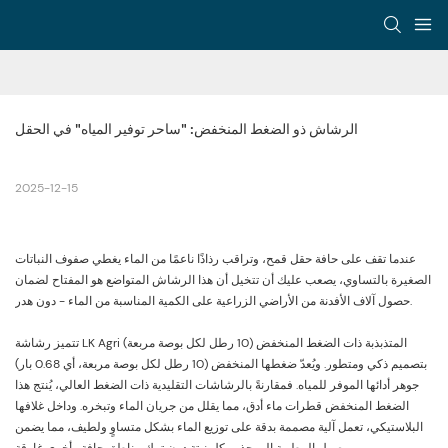
الرشاش ذو الضغط المنخفض: "ساحر توفير المياه" في الحقل
2025-12-15
عندما تقف على حافة حقل قمح، وتراقب رذاذًا ناعمًا من الماء يغطي صفوف النباتات
الصغيرة بالتساوي، يصعب عليك أن تتخيل أن هذا الرشاش المتواضع هو المفتاح لضمان
حصول آلاف الأفدنة من الأراضي الزراعية على الكمية المناسبة من الماء - دون هدر.
تتميز رشاشة LK Agri المتذبذبة ذات الضغط المنخفض (10 رطل لكل بوصة مربعة)
بتصميم ذكي ومتطور. ويُعدّ ضغطها المنخفض (10 رطل لكل بوصة مربعة، أي 0.68 بار)
جوهر أدائها الموفر للمياه. فمقارنةً بالرشاشات التقليدية ذات الضغط العالي، يُنتج هذا
الضغط المنخفض قطرات ماء أدق، مما يقلل من جريان الماء وتبخره. وداخل غلافها
البلاستيكي، تعمل آلية مصممة بدقة على توزيع الماء بشكل متساوٍ ولطيف، مما يضمن