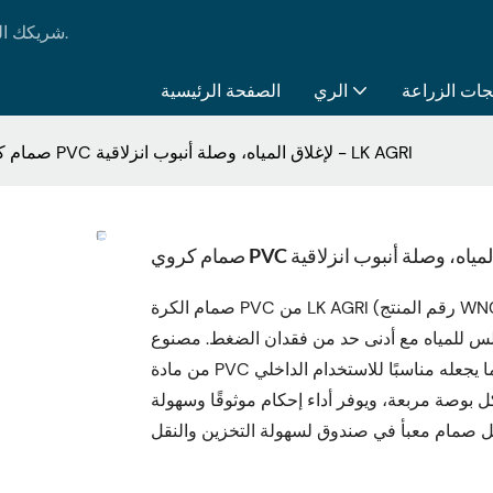
LK AGRI - شريكك الموثوق به في جميع احتياجاتك من منتجات الري والزراعة.
جات الزراعة
الري
الصفحة الرئيسية
صمام كروي PVC لإغلاق المياه، وصلة أنبوب انزلاقية - LK AGRI
صمام الكرة PVC من LK AGRI (رقم المنتج WN0001A) مصمم للتحكم الموثوق في إغلاق المياه في أنظمة الري
سلس للمياه مع أدنى حد من فقدان الضغط. مصنوع
من مادة PVC عالية الجودة، هذا الصمام مقاوم للتآكل، خفيف الوزن، ومتين، مما يجعله مناسبًا للاستخدام الداخلي
لأمد. يتحمل ضغط تشغيل يصل إلى 150 رطل لكل بوصة مربعة، ويوفر أداء إحكام موثوقًا وسهولة