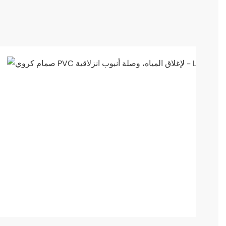
مصمم
لتحمل
ضغط
تشغيل
يصل
إلى
150
رطل
لكل
بوصة
مربعة