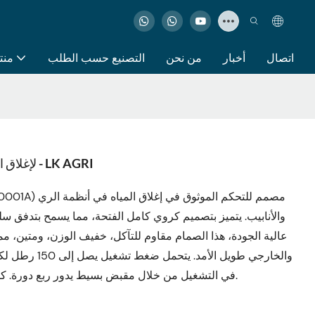
اتصال
أخبار
من نحن
التصنيع حسب الطلب
منت
صمام كروي PVC لإغلاق المياه، وصلة أنبوب انزلاقية - LK AGRI
والأنابيب. يتميز بتصميم كروي كامل الفتحة، مما يسمح بتدفق 
والخارجي طويل ا
في التشغيل من خلال مقبض بسيط يدور ربع دورة. كل صمام معبأ في صندوق لسهولة التخزين والنقل.