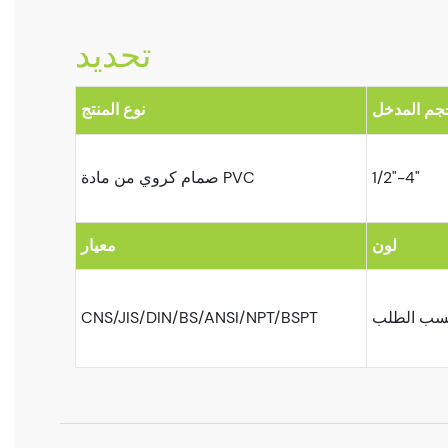
تحديد
جم المدخل
نوع المنتج
1/2"-4"
صمام كروي من مادة PVC
لون
معيار
حسب الطلب
CNS/JIS/DIN/BS/ANSI/NPT/BSPT