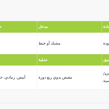
ادة
مدخل
ح
ودة
مشبك أو خيط
بيق
عملية
حة/
مقبض يدوي ربع دورة
أبيض، رمادي، 
سية