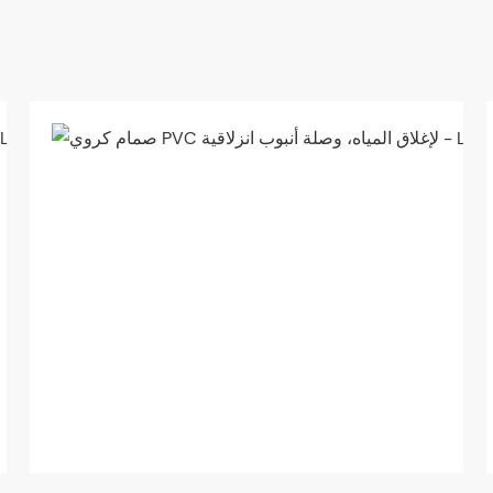
هيكل
كروي
كامل
الفتحة
لتدفق
المياه
غير
المقيد