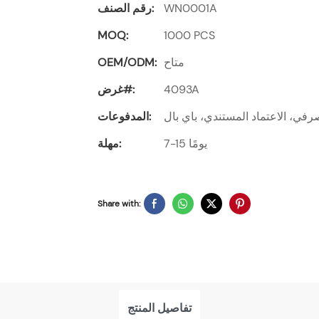
WN0001A
رقم الصنف:
MOQ:
1000 PCS
متاح
OEM/ODM:
4093A
غرض#:
رفي، الاعتماد المستندي، باي بال
المدفوعات:
7-15 يومًا
مهلة:
Share with:
تفاصيل المنتج