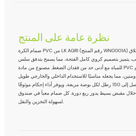
نظرة عامة على المنتج
صمام الكرة PVC من LK AGRI (رقم المنتج WN0001A) مصمم للتحكم الموثوق في إغلاق
ابيب. يتميز بتصميم كروي كامل الفتحة، مما يسمح بتدفق سلس
للمياه مع أدنى حد من فقدان الضغط. مصنوع من مادة PVC عالية الجودة، هذا الصمام
متين، مما يجعله مناسبًا للاستخدام الداخلي والخارجي طويل
الأمد. يتحمل ضغط تشغيل يصل إلى 150 رطل لكل بوصة مربعة، ويوفر أداء إحكام موثوقًا
لال مقبض بسيط يدور ربع دورة. كل صمام معبأ في صندوق
لسهولة التخزين والنقل.