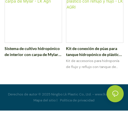
Sistema de cultivo hidropónico
Kit de conexión de púas para
de interior con carpa de Mylar -
tanque hidropónico de plástico
LK Agri
con reflujo y flujo - LK AGRI
Kit de accesorios para hidroponía
de flujo y reflujo con tanque de
plástico de 3/4" y junta de TPE.
Diseño de William LK AGRI en
Ningbo, China. Conexión económica
y rápida. Disponible en 1/2 pulgada,
Derechos de autor © 2025 Ningbo Lk Plastic Co., Ltd. -
www.lkagri.net
|
3/4 de pulgada y 1 pulgada. Diseño
Mapa del sitio
|
Política
de privacidad
con conexión de púas a elegir.