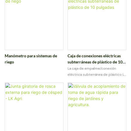
Manómetro para sistemas de
Caja de conexiones eléctricas
riego
subterráneas de plástico de 10
pulgadas
La caja de empalme/conexión
eléctrica subterránea de plástico LK
AGRI de 10 pulgadas está diseñada
para proteger de forma segura las
conexiones eléctricas utilizadas en
sistemas de riego y sistemas
eléctricos exteriores.