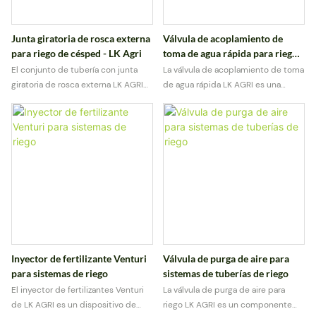
Junta giratoria de rosca externa
Válvula de acoplamiento de
para riego de césped - LK Agri
toma de agua rápida para riego
de jardines y agricultura.
El conjunto de tubería con junta
La válvula de acoplamiento de toma
giratoria de rosca externa LK AGRI
de agua rápida LK AGRI es una
está diseñado para proporcionar
solución práctica y eficiente para
conexiones flexibles y estables
acceder al agua en sistemas de
entre las tuberías de riego y los
riego de jardines y cultivos.
aspersores.
Inyector de fertilizante Venturi
Válvula de purga de aire para
para sistemas de riego
sistemas de tuberías de riego
El inyector de fertilizantes Venturi
La válvula de purga de aire para
de LK AGRI es un dispositivo de
riego LK AGRI es un componente