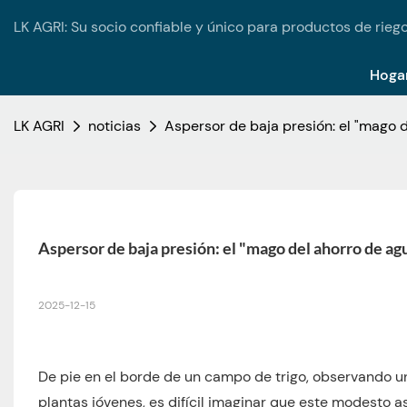
LK AGRI: Su socio confiable y único para productos de riego
Hoga
LK AGRI
noticias
Aspersor de baja presión: el "mago 
Aspersor de baja presión: el "mago del ahorro de ag
2025-12-15
De pie en el borde de un campo de trigo, observando u
plantas jóvenes, es difícil imaginar que este modesto a