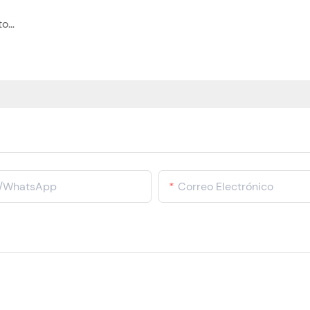
Por qué las bandejas de plántulas son el secreto para trasplantes de cultivos uniformes y de alto rendimiento
o/WhatsApp
Correo Electrónico