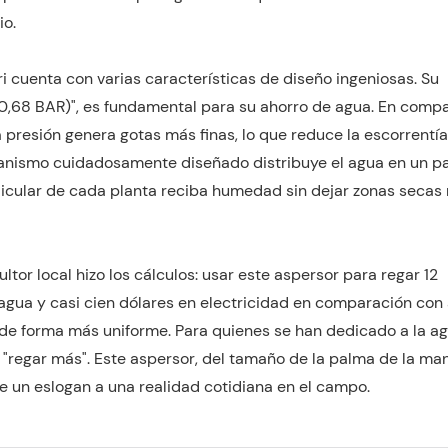
io.
i cuenta con varias características de diseño ingeniosas. Su
 (0,68 BAR)", es fundamental para su ahorro de agua. En comp
a presión genera gotas más finas, lo que reduce la escorrentía
canismo cuidadosamente diseñado distribuye el agua en un p
dicular de cada planta reciba humedad sin dejar zonas secas 
or local hizo los cálculos: usar este aspersor para regar 12
 agua y casi cien dólares en electricidad en comparación con
n de forma más uniforme. Para quienes se han dedicado a la ag
 "regar más". Este aspersor, del tamaño de la palma de la ma
e un eslogan a una realidad cotidiana en el campo.