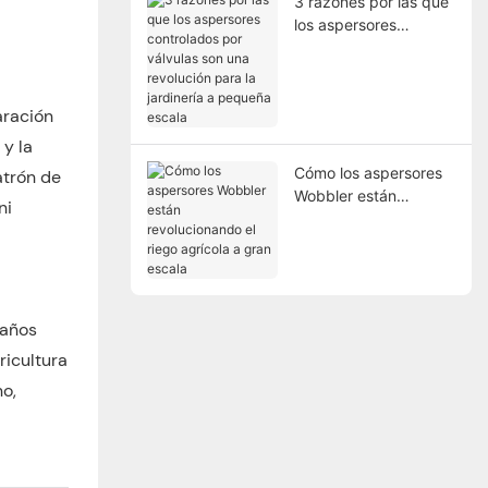
3 razones por las que
los aspersores
controlados por
válvulas son una
revolución para la
aración
jardinería a pequeña
escala
 y la
Cómo los aspersores
atrón de
Wobbler están
ni
revolucionando el
riego agrícola a gran
escala
 años
ricultura
no,