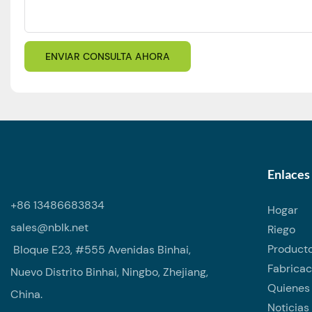
ENVIAR CONSULTA AHORA
Enlaces 
+86 13486683834
Hogar
sales@nblk.net
Riego
Producto
Bloque E23, #555 Avenidas Binhai,
Fabricac
Nuevo Distrito Binhai, Ningbo, Zhejiang,
Quienes
China.
Noticias