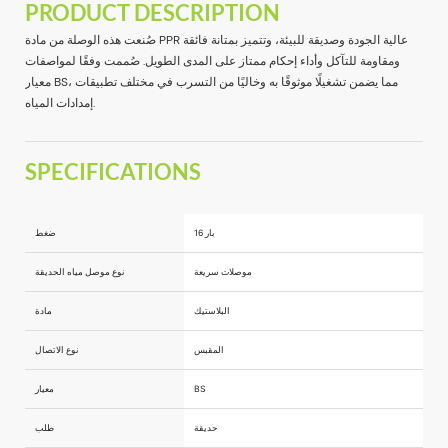
PRODUCT DESCRIPTION
صُنعت هذه الوصلة من مادة PPR عالية الجودة وصديقة للبيئة، وتتميز بمتانة فائقة
ومقاومة للتآكل وأداء إحكام ممتاز على المدى الطويل. صُممت وفقًا لمواصفات
معيار BS، مما يضمن تشغيلًا موثوقًا به وخاليًا من التسرب في مختلف تطبيقات
إمدادات المياه.
SPECIFICATIONS
16 بار
ضغط
موصلات سريعة
نوع موصل مياه الحديقة
البلاستيك
مادة
المقبس
نوع الاتصال
BS
معيار
حديقة
طلب