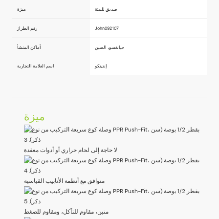
صديق للبيئة
ميزة
John092107
رقم الطراز
جيانغسو، الصين
أماكن المنشأ
إنتينكو
اسم العلامة التجارية
ميزة
لا حاجة إلى لحام حراري أو أدوات معقدة
متوافق مع أنظمة الأنابيب القياسية
متين، مقاوم للتآكل، ومقاوم للضغط