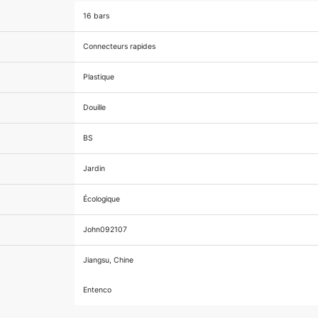
16 bars
Connecteurs rapides
Plastique
Douille
BS
Jardin
Écologique
John092107
Jiangsu, Chine
Entenco