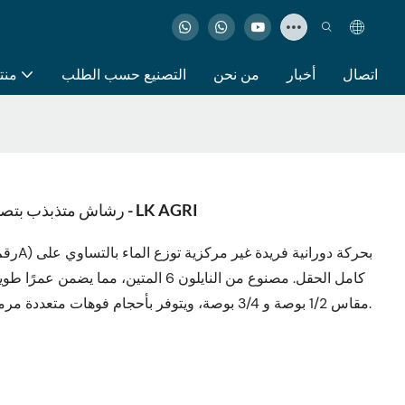
اتصال
أخبار
من نحن
التصنيع حسب الطلب
منت
رشاش متذبذب بتصميم دوار غير مركزي بزاوية قياسية و6 أخاديد - LK AGRI
كامل الحقل. مصنوع من النايلون 6 المتين
لولبية NPT مقاس 1/2 بوصة و 3/4 بوصة، ويتوفر بأحجام فوهات متعددة مرمزة بالألوان لسهولة الاختيار والتركيب.