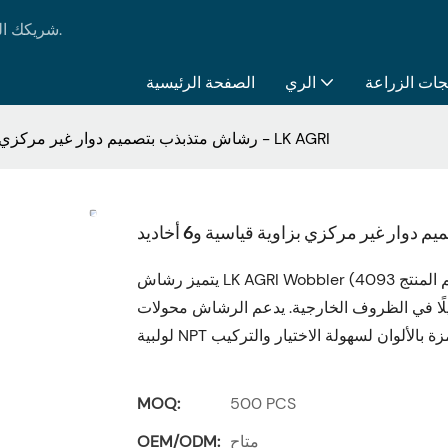
LK AGRI - شريكك الموثوق به في جميع احتياجاتك من منتجات الري والزراعة.
جات الزراعة
الري
الصفحة الرئيسية
رشاش متذبذب بتصميم دوار غير مركزي بزاوية قياسية و6 أخاديد - LK AGRI
يتميز رشاش LK AGRI Wobbler (رقم المنتج 4093A) بحركة دورانية فريدة غير مركزية توزع الماء بالتساوي على
، مما يضمن عمرًا طويلًا في الظروف الخارجية. يدعم الرشاش محولات
MOQ:
500 PCS
متاح
OEM/ODM: