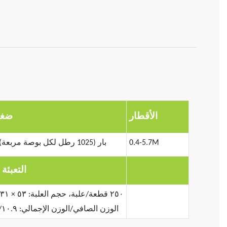
الأقطار
ضغط
0.4-5.7M
0.69-1.72 بار (1025 رطل لكل بوصة مربعة)
التعبئة
الوزن الصافي/الوزن الإجمالي: ١٠.١/١٠.٩ كجم