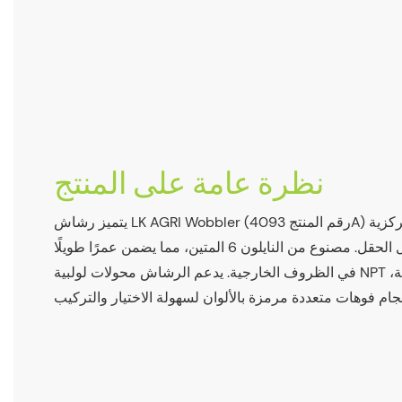
نظرة عامة على المنتج
يتميز رشاش LK AGRI Wobbler (رقم المنتج 4093A) بحركة دورانية فريدة غير مركزية
توزع الماء بالتساوي على كامل الحقل. مصنوع من النايلون 6 المتين، مما يضمن عمرًا طويلًا
في الظروف الخارجية. يدعم الرشاش محولات لولبية NPT مقاس 1/2 بوصة و 3/4 بوصة،