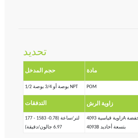
تحديد
مادة
حجم المدخل
POM
1/2 بوصة أو 3/4 بوصة NPT
التدفقات
زاوية الرش
زاوية قياسية 4093A بستة أخاديد، وزاوية منخفضة
177 - 1583 لتر/ساعة (0.78-
4093B بتسعة أخاديد
6.97 جالون/دقيقة)