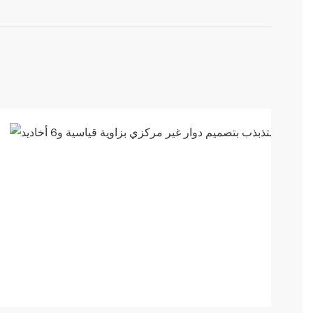
تشغيل
بضغط
منخفض
مع
تقليل
فقدان
التبخر