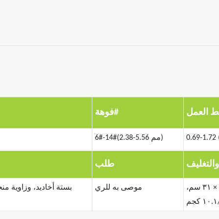
 العمل
فوهة#
6#-14#(2.38-5.56 مم)
 والتغليف
طلب
٢٥٠ قطعة/علبة، حجم العلبة: ٥٣ × ٣١ × ٣١ سم،
موصى به للري