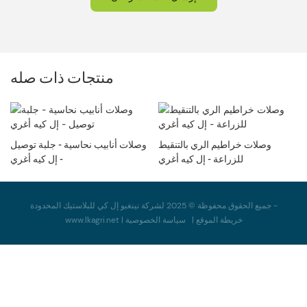
منتجات ذات صله
وصلات خراطيم الري بالتنقيط
وصلات أنابيب نحاسية - جلبة توصيل
للزراعة - إل كيه أغري
- إل كيه أغري
جميع الحقوق محفوظة © 2025 لشركة نينغبو إل كي للبلاستيك المحدودة -
خريطة الموقع
|
سياسة
الخصوصية
|
www.lkagri.net