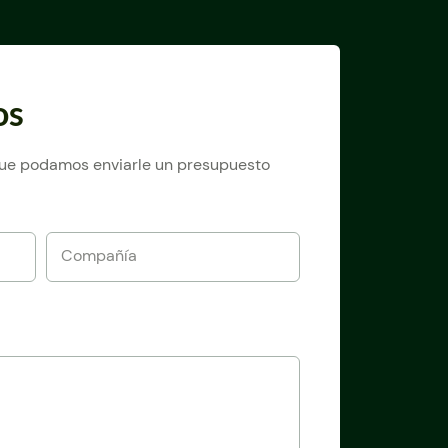
os
 que podamos enviarle un presupuesto
Compañía