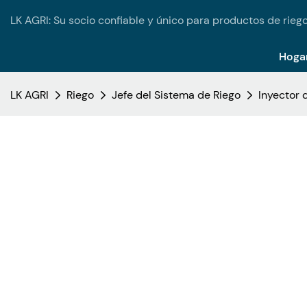
LK AGRI: Su socio confiable y único para productos de riego
Hoga
LK AGRI
Riego
Jefe del Sistema de Riego
Inyector 