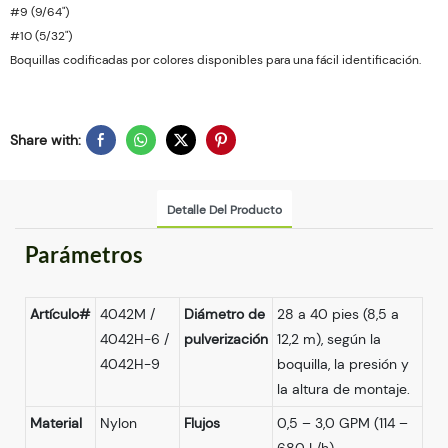
#9 (9/64")
#10 (5/32")
Boquillas codificadas por colores disponibles para una fácil identificación.
Share with:
Detalle Del Producto
Parámetros
Artículo#
4042M /
Diámetro de
28 a 40 pies (8,5 a
4042H-6 /
pulverización
12,2 m), según la
4042H-9
boquilla, la presión y
la altura de montaje.
Material
Nylon
Flujos
0,5 – 3,0 GPM (114 –
680 L/h)