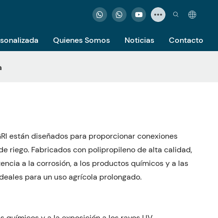
rsonalizada
Quienes Somos
Noticias
Contacto
a
AGRI están diseñados para proporcionar conexiones
de riego. Fabricados con polipropileno de alta calidad,
encia a la corrosión, a los productos químicos y a las
ideales para un uso agrícola prolongado.
os químicos y a la exposición a los rayos UV.