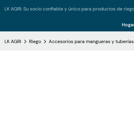
LK AGRI: Su socio confiable y único para productos de riego
Hoga
LK AGRI
Riego
Accesorios para mangueras y tuberías