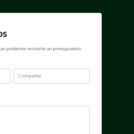
os
 que podamos enviarle un presupuesto
Compañía