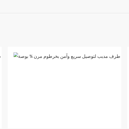
مصمم
لسهولة
الإدخال
في
خرطوم
مرن ¾
بوصة