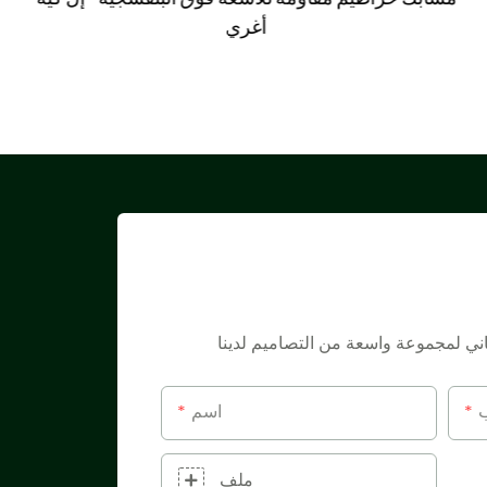
أغري
ب
اسم
ملف