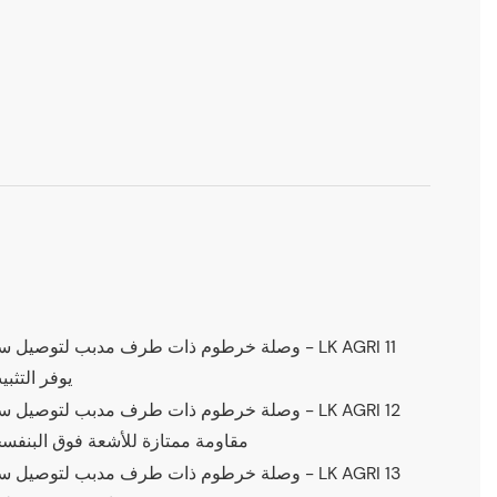
يوفر التثب
توفر مادة ديلرين POM مقاومة ممتازة للأشعة فوق ال