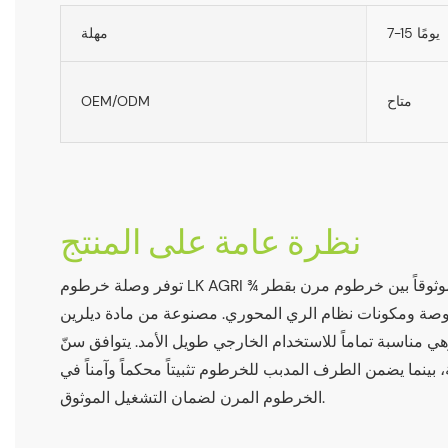
7-15 يومًا
مهلة
متاح
OEM/ODM
نظرة عامة على المنتج
توفر وصلة خرطوم LK AGRI ذات الطرف المدبب اتصالاً موثوقاً بين خرطوم مرن بقطر ¾
صة ومكونات نظام الري المحوري. مصنوعة من مادة ديلرين (POM) الصلبة والمقاومة
 مناسبة تماماً للاستخدام الخارجي طويل الأمد. يتوافق سنّ NPT
، بينما يضمن الطرف المدبب للخرطوم تثبيتاً محكماً وآمناً في
الخرطوم المرن لضمان التشغيل الموثوق.