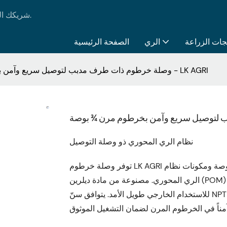
LK AGRI - شريكك الموثوق به في جميع احتياجاتك من منتجات الري والزراعة.
جات الزراعة
الري
الصفحة الرئيسية
وصلة خرطوم ذات طرف مدبب لتوصيل سريع وآمن بخرطوم مرن ¾ بوصة - LK AGRI
نظام الري المحوري ذو وصلة التوصيل
توفر وصلة خرطوم LK AGRI ذات الطرف المدبب اتصالاً موثوقاً بين خرطوم مرن بقطر ¾ بوصة ومكونات نظام
الري المحوري. مصنوعة من مادة ديلرين (POM) الصلبة والمقاومة للأشعة فوق البنفسجية، وهي مناسبة تماماً
للاستخدام الخارجي طويل الأمد. يتوافق سنّ NPT الذكري مع المعايير الأمريكية، بينما يضمن الطرف المدبب