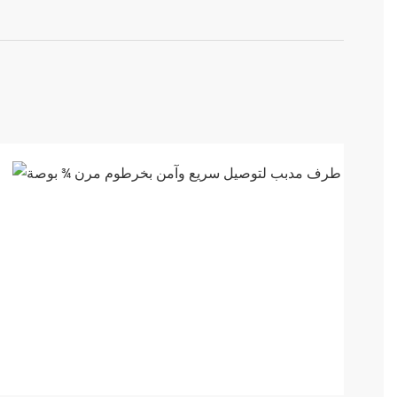
مصنوع
من مادة
ديلرين
(POM)
الصلبة
والمقاومة
للأشعة
فوق
البنفسجية