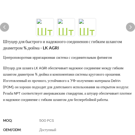
Штуцер для быстрого и надежного соединения с гибким шлангом
диаметром ¾ дюйма - LK AGRI
Центроповоротная ирригационная система с соединительным фитингом
Штуцер для шланга LK AGRI обеспечивает надежное соединение между гибким
шлангом диаметром ¾ дюйма и компонентами системы кругового орошения.
Изготовленный из прочного, устойчивого к УФ-излучению материала Delrin
(POM), он хорошо подходит для длительного использования на открытом воздухе.
Резьба NPT соответствует американским стандартам, а штуцер обеспечивает плотное
и надежное соединение с гибким шлангом для бесперебойной работы.
MOQ:
500 PCS
OEM/ODM:
Доступный