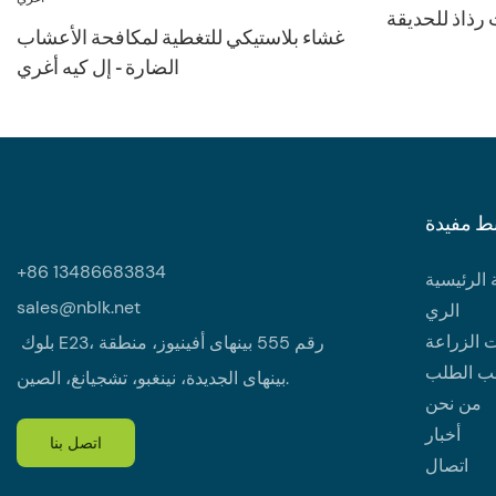
ذاذ للحديقة
غشاء بلاستيكي للتغطية لمكافحة الأعشاب
الضارة - إل كيه أغري
ط مفيدة
+86 13486683834
الرئيسية
sales@nblk.net
الري
 الزراعة
بلوك E23، رقم 555 بينهاى أفينيوز، منطقة
ب الطلب
بينهاى الجديدة، نينغبو، تشجيانغ، الصين.
من نحن
أخبار
اتصل بنا
اتصال