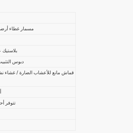
مسمار غطاء أرضي
بلاستيك ع
دبوس التثبيت
قماش مانع للأعشاب الضارة / غشاء نش
أ
تتوفر أح