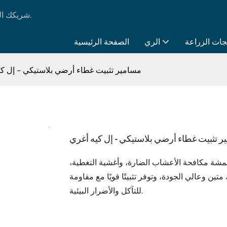
LK AGRI - شريكك الموثوق به في جميع احتياجاتك من منتجات الري والزراعة.
جات الزراعة
الري
الصفحة الرئيسية
مسامير تثبيت غطاء أرضي بلاستيكي - إل كي
 تثبيت غطاء أرضي بلاستيكي - إل كيه أغري
أقمشة مكافحة الأعشاب الضارة، وأغشية التغطية،
ين وعالي الجودة، وتوفر تثبيتًا قويًا مع مقاومة
للتآكل والأضرار البيئية.