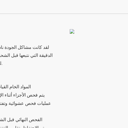
لقد كانت مشاكل الجودة ناد
الدقيقة التي نتبعها قبل الش
للمبلغ أو استبدالاً للمنتج، وسنتكفل بالخسائر المترتبة على ذلك.
المواد الخام القيا
يتم فحص الأجزاء أثناء الإ
عمليات فحص عشوائية وتفت
الفحص النهائي قبل ال
يتم الاحتفاظ بتقارير التف