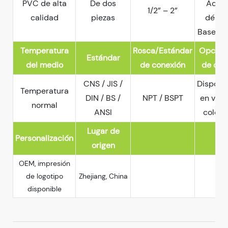
PVC de alta
De dos
Ácido
1/2” – 2”
calidad
piezas
débil 
Base dé
Temperatura
Rosca/Estándar
Opcion
Estándar
del medio
de conexión
de col
CNS / JIS /
Disponi
Temperatura
DIN / BS /
NPT / BSPT
en vari
normal
ANSI
colore
Lugar de
Personalización
origen
OEM, impresión
de logotipo
Zhejiang, China
disponible