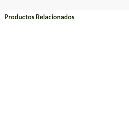
Productos Relacionados
Válvula de bola de PVC -
Válvula de pie de UPVC de
Mango azul, rosca macho y
presión normal, serie con
hembra, serie de suministro
logotipo personalizado - LK
de agua - LK AGRI
AGRI
Ponte En Contacto Con Nosotros