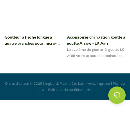
Goutteur à flèche longue à
Accessoires d'irrigation goutte à
quatre branches pour micro-
goutte Arrow - LK Agri
irrigation
Le système de goutte-à-goutte LK
AGRI Arrow et ses accessoires sont
conçus pour un arrosage précis et
efficace dans les systèmes de
micro-irrigation. Ces goutteurs
acheminent l'eau directement à la
Droits d'auteur © 2025 Ningbo Lk Plastic Co., Ltd.
-
www.lkagri.net
|
Plan du
zone racinaire des plantes grâce à
site
|
Politique
de confidentialité
de petits piquets en forme de
flèche reliés à des microtubes,
contribuant ainsi à réduire le
gaspillage d'eau et à améliorer la
croissance des plantes.