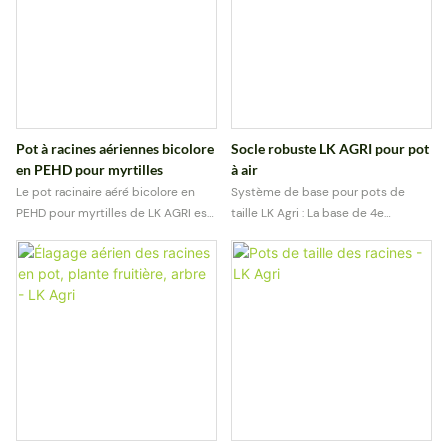
Pot à racines aériennes bicolore
Socle robuste LK AGRI pour pot
en PEHD pour myrtilles
à air
Le pot racinaire aéré bicolore en
Système de base pour pots de
PEHD pour myrtilles de LK AGRI est
taille LK Agri : La base de 4e
conçu pour favoriser un
génération est un élément
développement racinaire plus sain
essentiel de tout système de pots
et améliorer la croissance des
de taille, car elle influe directement
plantes dans les pépinières, les
sur le drainage, l’hygiène et la santé
vergers et la production horticole.
des racines. LK Agri a conçu des
bases de plusieurs générations qui
surpassent les solutions standard
du marché.