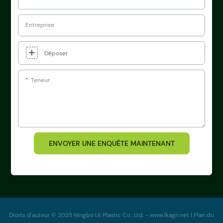
Entreprise
Déposer
Teneur
ENVOYER UNE ENQUÊTE MAINTENANT
Droits d'auteur © 2025 Ningbo Lk Plastic Co., Ltd.
-
www.lkagri.net
|
Plan du