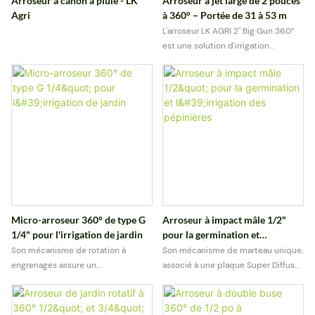
Arroseur à canon à pluie - LK
Arroseur à jet large de 2 pouces
Agri
à 360° – Portée de 31 à 53 m
L'arroseur LK AGRI 2" Big Gun 360°
est une solution d'irrigation
puissante pour les grandes
surfaces, conçue pour les
exploitations agricoles, les
plantations et les vastes champs
cultivés. Conçu pour un arrosage à
haut débit, cet arroseur offre un
rayon d'action impressionnant de 31
à 53 mètres, ce qui le rend idéal
pour couvrir de grandes surfaces
avec un nombre réduit d'unités
d'irrigation.
Micro-arroseur 360° de type G
Arroseur à impact mâle 1/2"
1/4" pour l'irrigation de jardin
pour la germination et
l'irrigation des pépinières
Son mécanisme de rotation à
Son mécanisme de marteau unique,
engrenages assure un
associé à une plaque Super Diffuser
fonctionnement fluide et une
(SD), offre des jets équilibrés avec
couverture uniforme, ce qui le rend
des configurations à une ou deux
idéal pour les plantes délicates, les
buses.