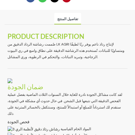
تفاصيل المنتج
PRODUCT DESCRIPTION
صُممت رشاشة الرذاذ الدقيق من LK AGRI لإنتاج رذاذ ناعم يوفر ريًا لطيفًا
ومتساويًا للنباتات. تُستخدم هذه الرشاشة الدقيقة على نطاق واسع في ري البيوت
الزجاجية، وتبريد النباتات، والتحكم في الرطوبة، وري المشاتل.
ضمان الجودة
لقد كانت مشاكل الجودة نادرة للغاية خلال السنوات الثلاث الماضية بفضل عملية
الفحص الدقيقة التي نتبعها قبل الشحن. في حال حدوث أي مشكلة في الجودة،
سنقدم لك استرداداً للمبلغ أو استبدالاً للمنتج، وسنتكفل بالخسائر المترتبة على
ذلك.
فحص الجودة
المواد الخام القياسية