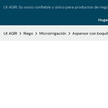
LK AGRI: Su socio confiable y único para productos de riego
Hoga
LK AGRI
Riego
Microirrigación
Aspersor con boquil