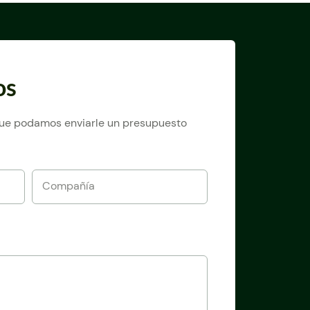
os
 que podamos enviarle un presupuesto
Compañía