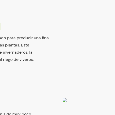
N
ado para producir una fina
as plantas. Este
e invernaderos, la
l riego de viveros.
han sido muy poco