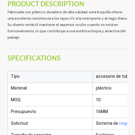
PRODUCT DESCRIPTION
Fabricada con plástico duradero de alta calidad, esta boquilla ofrece
una excelente resistencia a los rayos UV, a la intemperie y al riego diario.
Su diseño retráctil mantiene el aspersor oculto cuando no está en
funcionamiento, lo que contribuye a una estética limpia y atractiva del
paisaje.
SPECIFICATIONS
Tipo
accesorio de tuberí
Material
plástico
MOQ
10
Presupuesto
16MM
Solicitud
Sistema de
riego ag
Tamaño de conexión
Ecológico