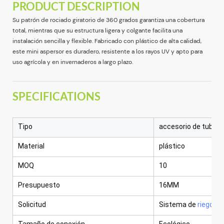
PRODUCT DESCRIPTION
Su patrón de rociado giratorio de 360 ​​grados garantiza una cobertura
total, mientras que su estructura ligera y colgante facilita una
instalación sencilla y flexible. Fabricado con plástico de alta calidad,
este mini aspersor es duradero, resistente a los rayos UV y apto para
uso agrícola y en invernaderos a largo plazo.
SPECIFICATIONS
Tipo
accesorio de tuberí
Material
plástico
MOQ
10
Presupuesto
16MM
Solicitud
Sistema de
riego ag
Tamaño de conexión
Ecológico