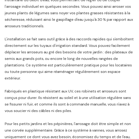
instantané du débit d'eau, vous permettant de régler ou de couper
l'arrosage individuel en quelques secondes. Vous pouvez ainsi arroser vos
jeunes plants de légumes sans noyer vos plantes grasses résistantes à la
sécheresse, réduisant ainsi le gaspillage d'eau jusqu'à 30 % par rapport aux
arroseurs traditionnels.
L'installation se fait sans outil grâce à des raccords rapides qui s'emboîtent
directement sur les tuyaux d'irrigation standard. Vous pouvez facilement
déplacer les arroseurs au gré des besoins de votre jardin : des plateaux de
semis aux grands pots, ou encore le long de nouvelles rangées de
plantations. Ce système est particulièrement pratique pour les locataires
ou toute personne qui aime réaménager régulièrement son espace
extérieur.
Fabriqués en plastique résistant aux UV, ces robinets et arroseurs sont
conçus pour durer. Ils résistent au soleil et à une utilisation régulière sans
se fissurer ni fuir, et comme ils sont à commande manuelle, vous n'avez à
vous soucier ni des câbles ni des piles.
Pour les petits jardins et les pépinières, l'arrosage doit être simple et non
une corvée supplémentaire. Grâce à ce système à vannes, vous arrosez
uniquement ce dont vous avez besoin, économisez du temps et de l'eau,