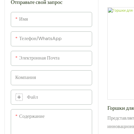
Отправьте свой запрос
стимулирова
корневой си
Имя
растений в п
сельскохозяй
Телефон/WhatsApp
Электронная Почта
Компания
Файл
Горшки для 
Содержание
Представляе
инновационн