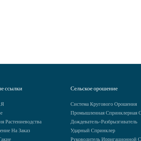
ваш опыт садоводства.
е ссылки
Сельское орошение
АЯ
Система Кругового Орошения
е
Промышленная Спринклерная 
я Растениеводства
Дождеватель-Разбрызгиватель
ение На Заказ
Ударный Спринклер
Такие
Руководитель Ирригационной 