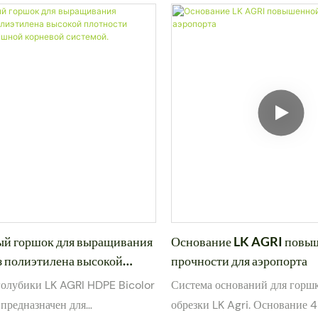
й горшок для выращивания
Основание LK AGRI повы
з полиэтилена высокой
прочности для аэропорта
(HDPE) с воздушной
голубики LK AGRI HDPE Bicolor
Система оснований для горшк
истемой.
 предназначен для
обрезки LK Agri. Основание 