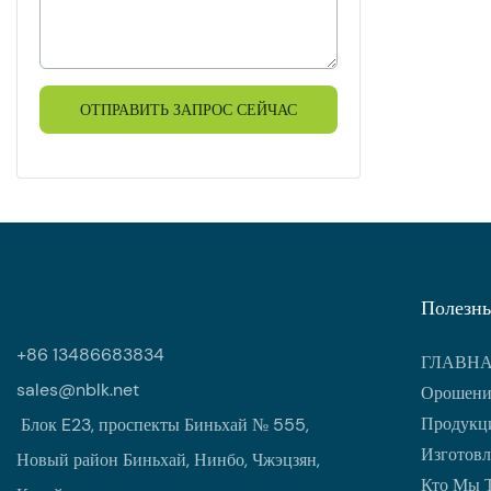
преобразить 
ОТПРАВИТЬ ЗАПРОС СЕЙЧАС
Полезны
+86 13486683834
ГЛАВН
sales@nblk.net
Орошени
Продукци
Блок E23, проспекты Биньхай № 555,
Изготовл
Новый район Биньхай, Нинбо, Чжэцзян,
Кто Мы 