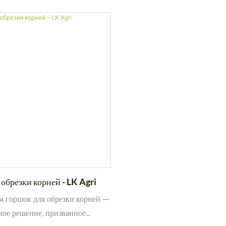
ния здорового развития
является важнейшим компон
стемы и улучшения роста
системы горшков для обрезки
итомниках, садах и
влияя на дренаж, гигиену и з
ственных угодьях.
Компания LK Agri разработал
многопоколенные основания,
превосходящие стандартные
аналоги.
обрезки корней - LK Agri
м горшок для обрезки корней —
ое решение, призванное