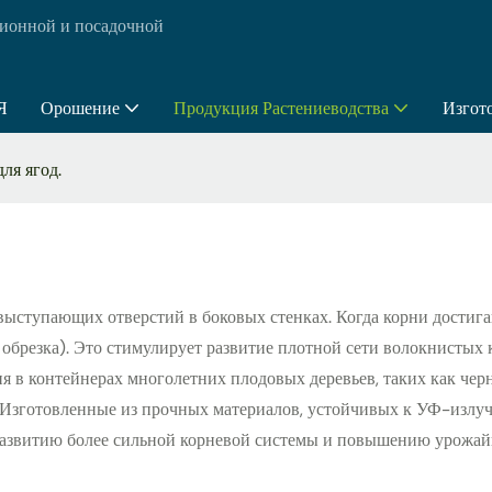
ионной и посадочной
Я
Орошение
Продукция Растениеводства
Изгот
ля ягод.
ступающих отверстий в боковых стенках. Когда корни достигают
обрезка). Это стимулирует развитие плотной сети волокнистых
 в контейнерах многолетних плодовых деревьев, таких как черн
у. Изготовленные из прочных материалов, устойчивых к УФ-излу
развитию более сильной корневой системы и повышению урожайн