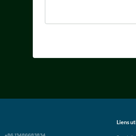
Liens ut
+86 13486683834