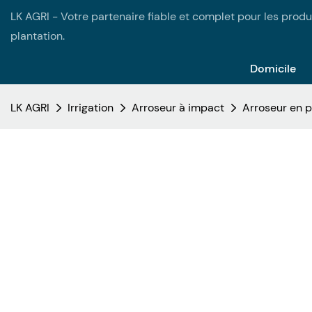
LK AGRI - Votre partenaire fiable et complet pour les produi
plantation.
Domicile
LK AGRI
Irrigation
Arroseur à impact
Arroseur en p