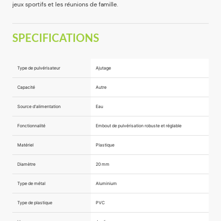
jeux sportifs et les réunions de famille.
SPECIFICATIONS
Type de pulvérisateur
Ajutage
Capacité
Autre
Source d'alimentation
Eau
Fonctionnalité
Embout de pulvérisation robuste et réglable
Matériel
Plastique
Diamètre
20 mm
Type de métal
Aluminium
Type de plastique
PVC