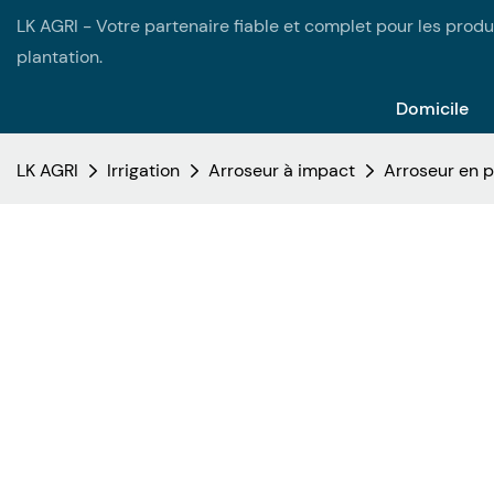
LK AGRI - Votre partenaire fiable et complet pour les produi
plantation.
Domicile
LK AGRI
Irrigation
Arroseur à impact
Arroseur en p