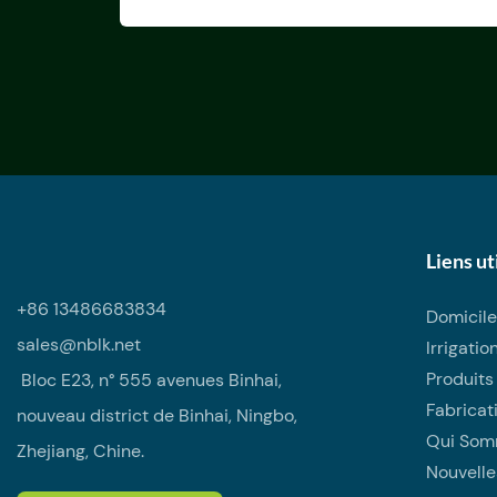
Liens ut
+86 13486683834
Domicile
sales@nblk.net
Irrigatio
Produits
Bloc E23, n° 555 avenues Binhai,
Fabricat
nouveau district de Binhai, Ningbo,
Qui Som
Zhejiang, Chine.
Nouvelle