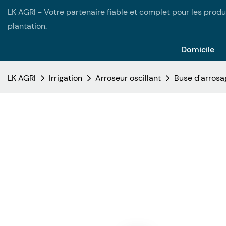
LK AGRI - Votre partenaire fiable et complet pour les produi
plantation.
Domicile
LK AGRI
Irrigation
Arroseur oscillant
Buse d'arrosag