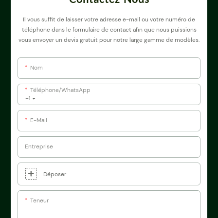
Il vous suffit de laisser votre adresse e-mail ou votre numéro de
téléphone dans le formulaire de contact afin que nous puissions
vous envoyer un devis gratuit pour notre large gamme de modèles.
Nom
Téléphone/WhatsApp
+1
E-Mail
Entreprise
Déposer
Teneur