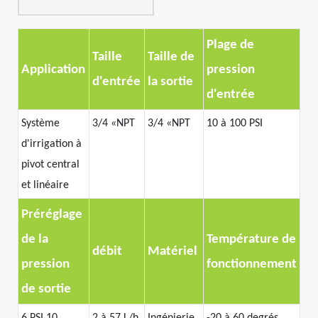
Plage de
Taille
Taille de
Application
pression
d'entrée
la sortie
d'entrée
Système
3/4
«
NPT
3/4
«
NPT
10 à 100 PSI
d'irrigation à
pivot central
et linéaire
Préréglage
de la
Température de
débit
Matériel
pression
fonctionnement
de sortie
6 PSI,10
2 à 57 L/h
Ingénierie
-20 à 60 degrés