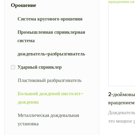
Орошение
Система кругового орошения
Промышленная спринклерная
система
дождеватель-разбрызгиватель
-
Ударный спринклер
Пластиковый разбрызгиватель
Большой дождевой пистолет-
2-дюймовы
дождевик
вращением 
31–53 м
Дождеватель
Металлическая дождевальная
это мощное 
установка
площадей, пр