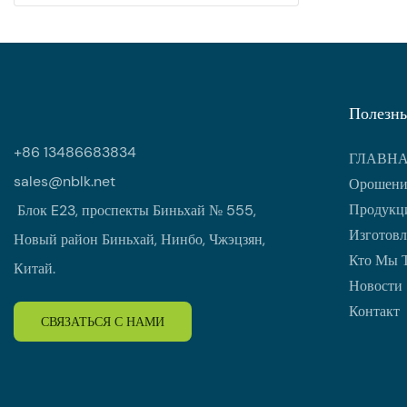
Полезны
+86 13486683834
ГЛАВН
sales@nblk.net
Орошени
Продукци
Блок E23, проспекты Биньхай № 555,
Изготовл
Новый район Биньхай, Нинбо, Чжэцзян,
Кто Мы 
Китай.
Новости
Контакт
СВЯЗАТЬСЯ С НАМИ