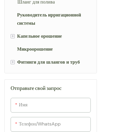
Шланг для полива
плантаций и
сельскохозя
Руководитель ирригационной
для высокоп
системы
дождеватель
+
радиус распы
Капельное орошение
делает его 
Микроорошение
Капельная лента
больших пло
оросительны
+
Фитинги для шлангов и труб
Капельная линия
Капельная трубка
Шланг
Отправьте свой запрос
Шланг для распыления
Клапан
Капельный эмиттер
Трубная арматура
Имя
Аксессуары
Телефон/WhatsApp
Стрела Капельница