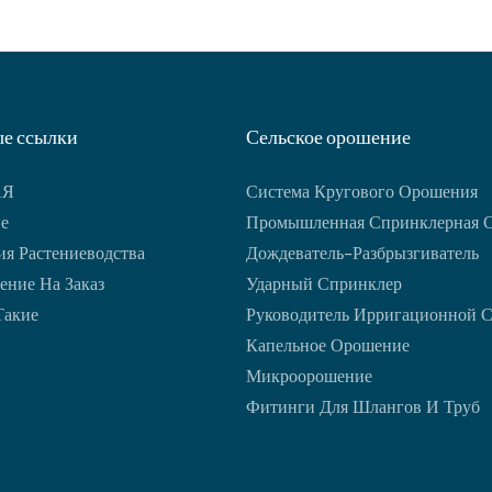
е ссылки
Сельское орошение
АЯ
Система Кругового Орошения
е
Промышленная Спринклерная 
я Растениеводства
Дождеватель-Разбрызгиватель
ение На Заказ
Ударный Спринклер
Такие
Руководитель Ирригационной 
Капельное Орошение
Микроорошение
Фитинги Для Шлангов И Труб