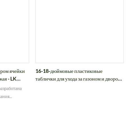
ером ячейки
16-18-дюймовые пластиковые
жая - LK
таблички для ухода за газоном и двором,
подставки под ступеньки.
разработана
жания
ащивания.
ает
кновение