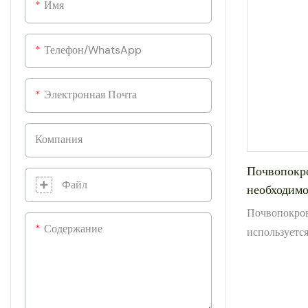
Имя
Телефон/WhatsApp
Электронная Почта
Компания
Почвопокро
Файл
необходимо
сорняками 
Почвопокров
Содержание
используетс
эффективност
ограничения
влаги в почв