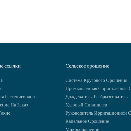
ия в условиях открытого
солнечного света, блокируя п
 обеспечивает надежную работу
вредных насекомых.
ескольких вегетационных
е ссылки
Сельское орошение
АЯ
Система Кругового Орошения
е
Промышленная Спринклерная 
я Растениеводства
Дождеватель-Разбрызгиватель
ение На Заказ
Ударный Спринклер
Такие
Руководитель Ирригационной 
Капельное Орошение
Микроорошение