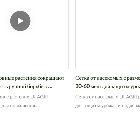
вные растения сокращают
Сетка от насекомых с разм
сть ручной борьбы с
30-60 меш для защиты уро
- LK AGRI
AGRI
ное растение LK AGRI
Сетка от насекомых LK AGRI 
я для повышения
для защиты урожая и поддер
и полевых работ за счет
сбалансированной среды выр
 роста сорняков и сохранения
Равномерная сетка обеспечив
е. Разработанное для
циркуляцию воздуха и прони