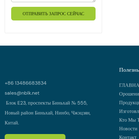
использован
грунта, оно
ОТПРАВИТЬ ЗАПРОС СЕЙЧАС
в течение н
сезонов.
Полезны
+86 13486683834
ГЛАВН
sales@nblk.net
Орошени
Продукци
Блок E23, проспекты Биньхай № 555,
Изготовл
Новый район Биньхай, Нинбо, Чжэцзян,
Кто Мы 
Китай.
Новости
Контакт