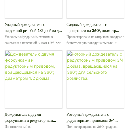
Ударный дождеватель с
Садовый дождеватель с
наружной резьбой 1/2 дюйма для
вращением на 360°, диаметр
полива рассады и питомников.
1/2" и 3/4"
Уникальный ударный механизм в
Протестировано на открытом воздухе в
сочетании с пластиной Super Diffuser
безветренную погоду на высоте 1,2
(SD) обеспечивает сбалансированное
метра над уровнем земли, обеспечивает
распыление как с одной, так и с двумя
стабильную эффективность распыления
форсунками.
и равномерное распределение.
Дождеватель с двумя
Роторный дождеватель с
форсунками и редукторным
редукторным приводом 3/4
приводом, вращающимися на
дюйма, вращающийся на 360°,
Изготовленный из
Полное вращение на 360 градусов