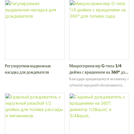
Регулируемая выдвижная
Микроспринклер G-типа 1/4
насадка для дождевателя
дюйма с вращением на 360° для
полива сада.
Благодаря вращающемуся механизму с
зубчатой ​​передачей обеспечивается
плавная работа и равномерное
покрытие, что делает его идеальным
для нежных растений, рассады и
культур, расположенных на близком
расстоянии друг от друга.