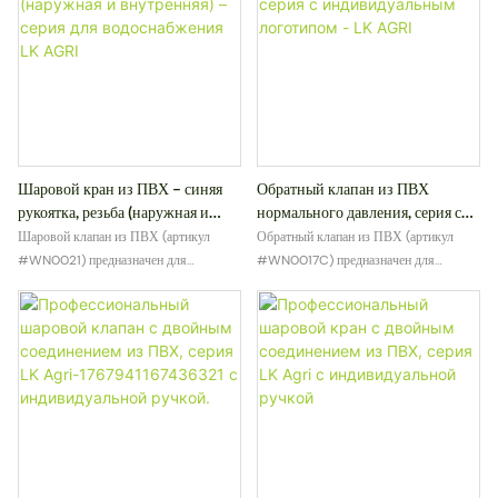
Шаровой кран из ПВХ – синяя
Обратный клапан из ПВХ
рукоятка, резьба (наружная и
нормального давления, серия с
внутренняя) – серия для
индивидуальным логотипом - LK
Шаровой клапан из ПВХ (артикул
Обратный клапан из ПВХ (артикул
водоснабжения LK AGRI
AGRI
#WN0021) предназначен для
#WN0017C) предназначен для
надежного перекрытия потока в
обеспечения надежного перекрытия
системах водоснабжения и
потока и предотвращения обратного
трубопроводах для слабых химических
течения в системах водоснабжения.
веществ. Изготовленный из прочного
Устанавливаемый на всасывающем
ПВХ-корпуса и оснащенный синей
конце трубопроводов, он помогает
ручной рукояткой, этот клапан
поддерживать заполнение насосов и
обеспечивает плавное вращение на
обеспечивает стабильную работу
четверть оборота и надежное
системы. Изготовленный из
уплотнение. Он поддерживает
высококачественного ПВХ, этот клапан
резьбовые соединения типа «папа» и
обладает высокой коррозионной