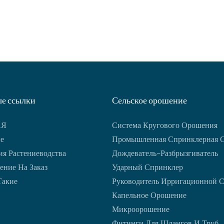
е ссылки
Сельское орошение
АЯ
Система Кругового Орошения
е
Промышленная Спринклерная 
я Растениеводства
Дождеватель-Разбрызгиватель
ение На Заказ
Ударный Спринклер
Такие
Руководитель Ирригационной 
Капельное Орошение
Микроорошение
Фитинги Для Шлангов И Труб