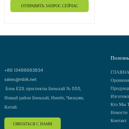
ОТПРАВИТЬ ЗАПРОС СЕЙЧАС
Полезны
+86 13486683834
ГЛАВН
sales@nblk.net
Орошени
Продукци
Блок E23, проспекты Биньхай № 555,
Изготовл
Новый район Биньхай, Нинбо, Чжэцзян,
Кто Мы 
Китай.
Новости
Контакт
СВЯЗАТЬСЯ С НАМИ