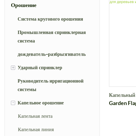
Орошение
Система кругового орошения
Промышленная спринклерная
система
дождеватель-разбрызгиватель
+
Ударный спринклер
Руководитель ирригационной
Пластиковый разбрызгиватель
системы
Большой дождевой пистолет-
Капельный 
-
Капельное орошение
дождевик
Garden Flag
Металлическая дождевальная
Капельная лента
установка
Капельная линия