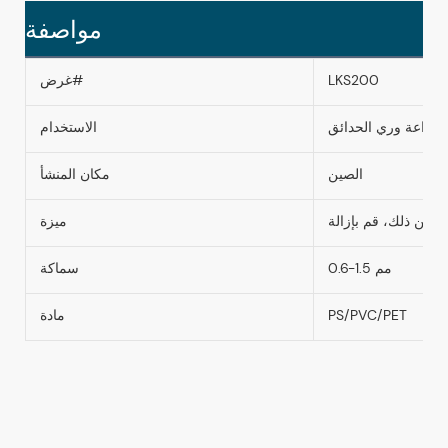
مواصفة
LKS200
غرض#
الزراعة وري الحدائق
الاستخدام
الصين
مكان المنشأ
اً من ذلك، قم بإزالة
ميزة
0.6-1.5 مم
سماكة
PS/PVC/PET
مادة