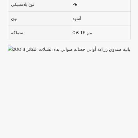
PE
نوع بلاستيكي
أسود
لون
0.6-1.5 مم
سماكة