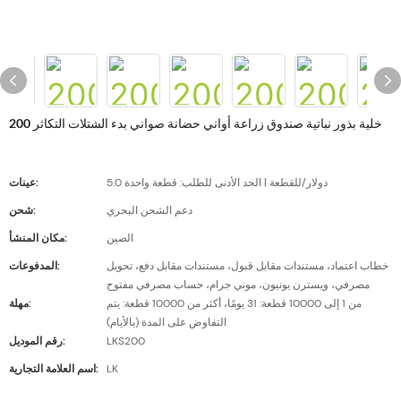
200 خلية بذور نباتية صندوق زراعة أواني حضانة صواني بدء الشتلات التكاثر
5.0 دولار/للقطعة | الحد الأدنى للطلب: قطعة واحدة
عينات:
دعم الشحن البحري
شحن:
الصين
مكان المنشأ:
خطاب اعتماد، مستندات مقابل قبول، مستندات مقابل دفع، تحويل
المدفوعات:
مصرفي، ويسترن يونيون، موني جرام، حساب مصرفي مفتوح
من 1 إلى 10000 قطعة: 31 يومًا، أكثر من 10000 قطعة: يتم
مهلة:
التفاوض على المدة (بالأيام)
LKS200
رقم الموديل:
LK
اسم العلامة التجارية: