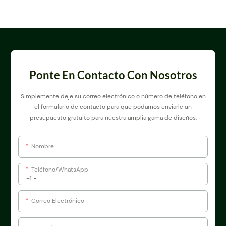
de 360°
Ponte En Contacto Con Nosotros
Simplemente deje su correo electrónico o número de teléfono en
el formulario de contacto para que podamos enviarle un
presupuesto gratuito para nuestra amplia gama de diseños.
Nombre
Teléfono/WhatsApp
+1
Correo Electrónico