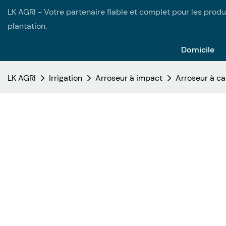
LK AGRI - Votre partenaire fiable et complet pour les produi
plantation.
Domicile
LK AGRI
Irrigation
Arroseur à impact
Arroseur à ca