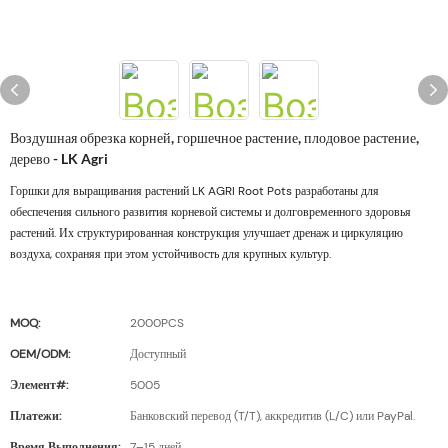
Воздушная обрезка корней, горшечное растение, плодовое растение,
дерево - LK Agri
Горшки для выращивания растений LK AGRI Root Pots разработаны для
обеспечения сильного развития корневой системы и долговременного здоровья
растений. Их структурированная конструкция улучшает дренаж и циркуляцию
воздуха, сохраняя при этом устойчивость для крупных культур.
MOQ:
2000PCS
OEM/ODM:
Доступный
Элемент#:
5005
Платежи:
Банковский перевод (T/T), аккредитив (L/C) или PayPal.
Время Выполнения:
7–15 дней