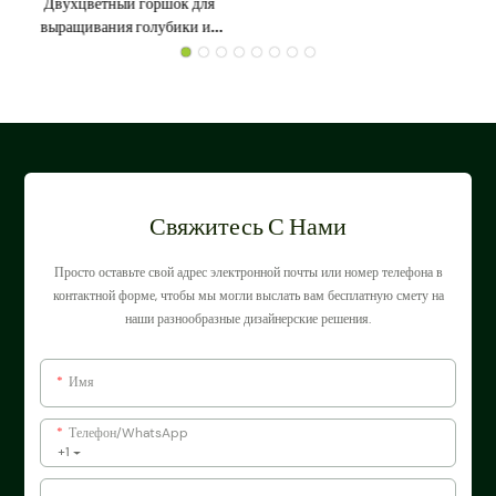
Двухцветный горшок для
выращивания голубики из
полиэтилена высокой
плотности (HDPE) с
воздушной корневой
системой.
Свяжитесь С Нами
Просто оставьте свой адрес электронной почты или номер телефона в
контактной форме, чтобы мы могли выслать вам бесплатную смету на
наши разнообразные дизайнерские решения.
Имя
Телефон/WhatsApp
+1