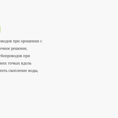
N
роводов при орошении с
ичное решение,
рубопроводов при
них точках вдоль
тить скопление воды,