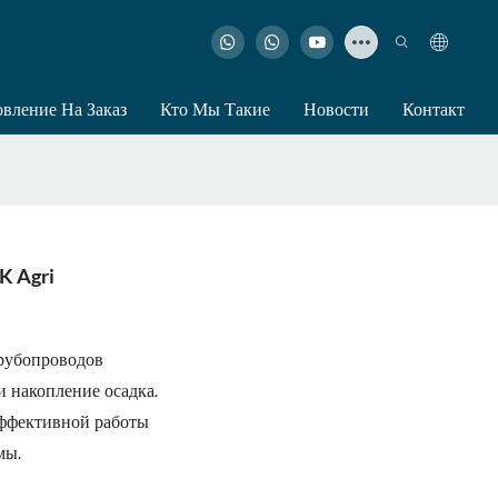
овление На Заказ
Кто Мы Такие
Новости
Контакт
LK Agri
рубопроводов
 накопление осадка.
эффективной работы
мы.