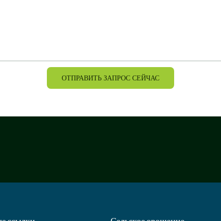
ОТПРАВИТЬ ЗАПРОС СЕЙЧАС
е ссылки
Сельское орошение