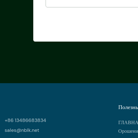
Полезны
+86 13486683834
ГЛАВН
sales@nblk.net
Орошени