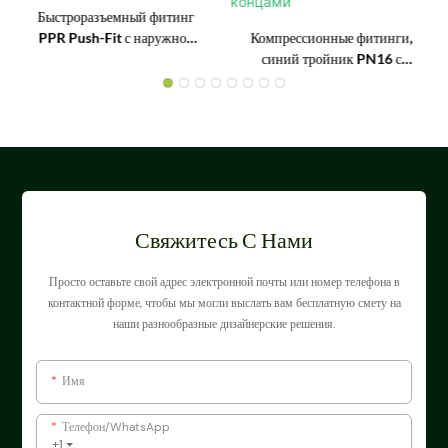
Быстроразъемный фитинг
PPR Push-Fit с наружной
Компрессионные фитинги,
резьбой 1/2 дюйма.
синий тройник PN16 с
равным расстоянием между
концами
Свяжитесь С Нами
Просто оставьте свой адрес электронной почты или номер телефона в
контактной форме, чтобы мы могли выслать вам бесплатную смету на
наши разнообразные дизайнерские решения.
Имя
Телефон/WhatsApp
+1