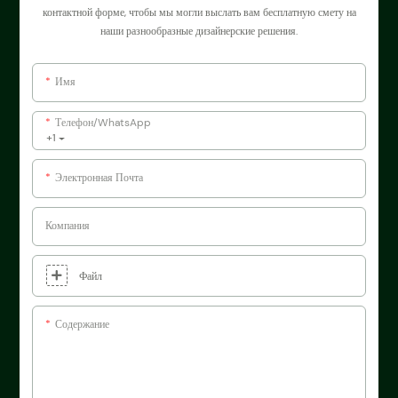
контактной форме, чтобы мы могли выслать вам бесплатную смету на
наши разнообразные дизайнерские решения.
Имя
Телефон/WhatsApp
+1
Электронная Почта
Компания
Файл
Содержание