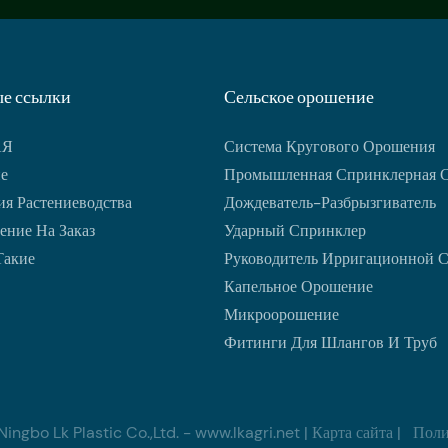
е ссылки
Сельское орошение
АЯ
Система Кругового Орошения
е
Промышленная Спринклерная 
я Растениеводства
Дождеватель-Разбрызгиватель
ение На Заказ
Ударный Спринклер
Такие
Руководитель Ирригационной 
Капельное Орошение
Микроорошение
Фитинги Для Шлангов И Труб
ngbo Lk Plastic Co.,Ltd. -
www.lkagri.net
|
Карта сайта
|
Поли