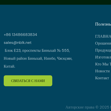
Полезны
+86 13486683834
ГЛАВН
sales@nblk.net
Орошени
Продукци
Блок E23, проспекты Биньхай № 555,
Изготовл
Новый район Биньхай, Нинбо, Чжэцзян,
Кто Мы 
Китай.
Новости
Контакт
СВЯЗАТЬСЯ С НАМИ
Авторские права © 2025 Ni